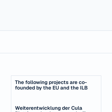
E
U
P
r
o
j
e
c
t
s
The following projects are co-
founded by the EU and the ILB
Weiterentwicklung der Cula 